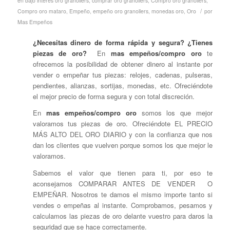
en
bajo interes oro granollers
,
comprar oro granollers
,
Compro oro granollers
,
/
Compro oro mataro
,
Empeño
,
empeño oro granollers
,
monedas oro
,
Oro
por
Mas Empeños
¿Necesitas dinero de forma rápida y segura? ¿Tienes
piezas de oro?
En
mas empeños/compro oro
te
ofrecemos la posibilidad de obtener dinero al instante por
vender o empeñar tus piezas: relojes, cadenas, pulseras,
pendientes, alianzas, sortijas, monedas, etc. Ofreciéndote
el mejor precio de forma segura y con total discreción.
En
mas empeños/compro oro
somos los que mejor
valoramos tus piezas de oro. Ofreciéndote EL PRECIO
MÁS ALTO DEL ORO DIARIO y con la confianza que nos
dan los clientes que vuelven porque somos los que mejor le
valoramos.
Sabemos el valor que tienen para ti, por eso te
aconsejamos COMPARAR ANTES DE VENDER O
EMPEÑAR. Nosotros te damos el mismo importe tanto si
vendes o empeñas al instante. Comprobamos, pesamos y
calculamos las piezas de oro delante vuestro para daros la
seguridad que se hace correctamente.