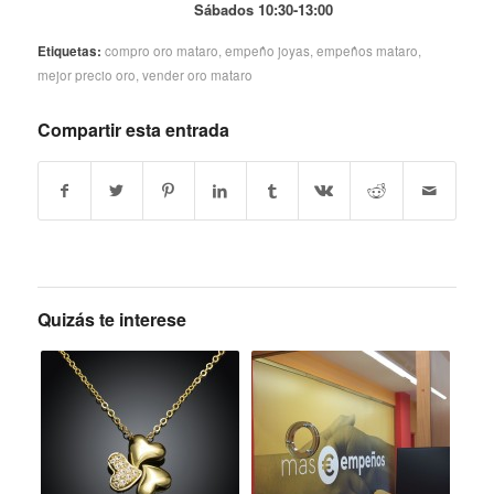
Sábados 10:30-13:00
Etiquetas:
compro oro mataro
,
empeño joyas
,
empeños mataro
,
mejor precio oro
,
vender oro mataro
Compartir esta entrada
Quizás te interese