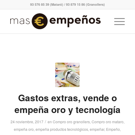
93 576 85 39 (Mataró) / 93 879 15 86 (Granollers)
Gastos extras, vende o
empeña oro y tecnología
/
24 noviembre, 2017
en
Compro oro granollers
,
Compro oro mataro
,
empeña oro
,
empeña productos tecnológicos
,
empeñar
,
Empeño
,