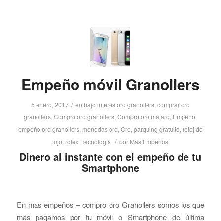
Empeño móvil Granollers
/
5 enero, 2017
en
bajo interes oro granollers
,
comprar oro
granollers
,
Compro oro granollers
,
Compro oro mataro
,
Empeño
,
empeño oro granollers
,
monedas oro
,
Oro
,
parquing gratuito
,
reloj de
/
lujo
,
rolex
,
Tecnologia
por
Mas Empeños
Dinero al instante con el empeño de tu
Smartphone
En mas empeños – compro oro Granollers somos los que
más pagamos por tu móvil o Smartphone de última