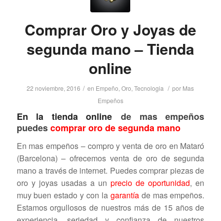
Comprar Oro y Joyas de
segunda mano – Tienda
online
/
/
22 noviembre, 2016
en
Empeño
,
Oro
,
Tecnologia
por
Mas
Empeños
En la
tienda online
de mas empeños
puedes
comprar oro de segunda mano
En mas empeños – compro y venta de oro en Mataró
(Barcelona) – ofrecemos venta de oro de segunda
mano
a través de internet. Puedes comprar piezas de
oro y joyas usadas a un
precio de oportunidad
, en
muy buen estado y con la
garantía
de mas empeños.
Estamos orgullosos de nuestros más de 15 años de
experiencia, seriedad y confianza de nuestros