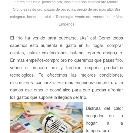
interés más bajo
,
joyas de oro
,
mas empeños-compro oro Mataró
,
Oro
,
piezas de oro
,
piezas de oro rotas
,
precio de oro más alto
,
Sin
/
categoría
,
tasación gratuita
,
Tecnologia
,
vende oro
,
vender
por
Mas
Empeños
El frío ha venido para quedarse. ¡Así es! Como todos
sabemos esto aumenta el gasto en tu hogar: comprar
estufas, instalar calefacciones, butano, ropa de abrigo,etc.
En mas empeños-compro oro no queremos que pases frío,
vende o empeña oro y también empeña productos
tecnológicos. Te ofrecemos las mejores condiciones,
discreción y confianza. En mas empeños-compro oro te
damos ese empuje económico para que puedas afrontar
los gastos que supone la llegada del frío.
Disfruta del calor
acogedor de tu
hogar a la
temperatura