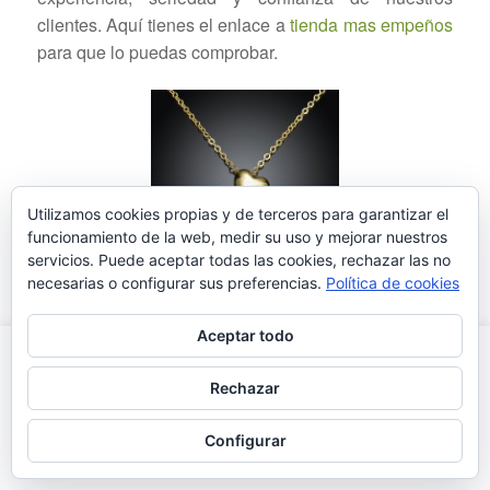
clientes. Aquí tienes el enlace a
tienda mas empeños
para que lo puedas comprobar.
Utilizamos cookies propias y de terceros para garantizar el
funcionamiento de la web, medir su uso y mejorar nuestros
servicios. Puede aceptar todas las cookies, rechazar las no
necesarias o configurar sus preferencias.
Política de cookies
Leer más
Aceptar todo
Este sítio web utiliza cookies para que tengas la mejor
experiencia de usuario. Si continúas navegando estás dando tu
Rechazar
consentimiento para la aceptación de las mencionadas cookies y
la aceptación de nuestra política de cookies.
Más
Aceptar
Configurar
información