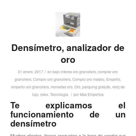
Densímetro, analizador de
oro
/
31 enero, 2017
en
bajo interes oro granollers
,
comprar oro
granollers
,
Compro oro granollers
,
Compro oro mataro
,
Empeño
,
empeño oro granollers
,
monedas oro
,
Oro
,
parquing gratuito
,
reloj de
/
lujo
,
rolex
,
Tecnologia
por
Mas Empeños
Te explicamos el
funcionamiento de un
densímetro
Muchos clientes, tienen preguntas a la hora de vender sus