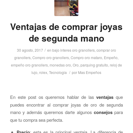
Ventajas de comprar joyas
de segunda mano
/
30 agosto, 2017
en
bajo interes oro granollers
,
comprar oro
granollers
,
Compro oro granollers
,
Compro oro mataro
,
Empeño
,
empeño oro granollers
,
monedas oro
,
Oro
,
parquing gratuito
,
reloj de
/
lujo
,
rolex
,
Tecnologia
por
Mas Empeños
En este post os queremos hablar de las
ventajas
que
puedes encontrar al comprar joyas de oro de segunda
mano y además queremos darte algunos
consejos
para
que tu compra sea perfecta.
Precio
: esta es la principal ventaja. La diferencia de