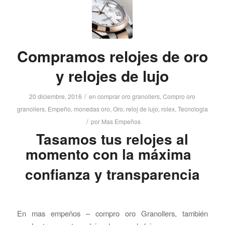
Compramos relojes de oro
y relojes de lujo
/
20 diciembre, 2016
en
comprar oro granollers
,
Compro oro
granollers
,
Empeño
,
monedas oro
,
Oro
,
reloj de lujo
,
rolex
,
Tecnologia
/
por
Mas Empeños
Tasamos tus relojes al
momento con la máxima
confianza y transparencia
En mas empeños – compro oro Granollers, también