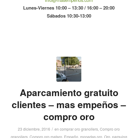
Lunes-Viernes 10:00 – 13:30 / 16:00 – 20:00
Sábados 10:30-13:00
Aparcamiento gratuito
clientes – mas empeños –
compro oro
/
23 diciembre, 2016
en
comprar oro granollers
,
Compro oro
granollers
,
Compro oro mataro
,
Empeño
,
monedas oro
,
Oro
,
parquing