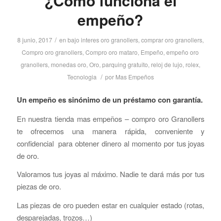
¿Cómo funciona el
empeño?
/
8 junio, 2017
en
bajo interes oro granollers
,
comprar oro granollers
,
Compro oro granollers
,
Compro oro mataro
,
Empeño
,
empeño oro
granollers
,
monedas oro
,
Oro
,
parquing gratuito
,
reloj de lujo
,
rolex
,
/
Tecnologia
por
Mas Empeños
Un empeño es sinónimo de un préstamo con garantía.
En nuestra tienda mas empeños – compro oro Granollers
te ofrecemos una manera rápida, conveniente y
confidencial para obtener dinero al momento por tus joyas
de oro.
Valoramos tus joyas al máximo. Nadie te dará más por tus
piezas de oro.
Las piezas de oro pueden estar en cualquier estado (rotas,
desparejadas, trozos…)