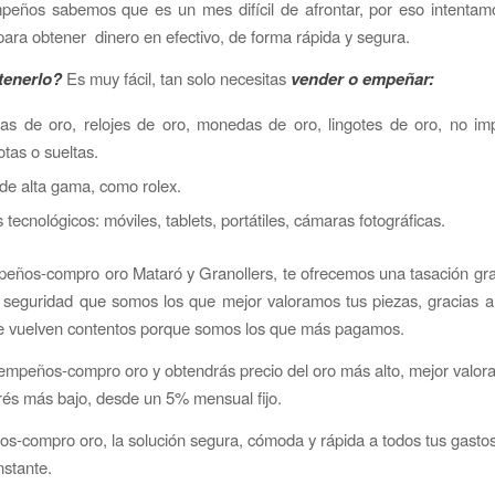
eños sabemos que es un mes difícil de afrontar, por eso intentamo
 para obtener dinero en efectivo, de forma rápida y segura.
enerlo?
Es muy fácil, tan solo necesitas
vender o empeñar:
yas de oro, relojes de oro, monedas de oro, lingotes de oro, no im
otas o sueltas.
de alta gama, como rolex.
s tecnológicos: móviles, tablets, portátiles, cámaras fotográficas.
ños-compro oro Mataró y Granollers, te ofrecemos una tasación grat
 seguridad que somos los que mejor valoramos tus piezas, gracias a 
e vuelven contentos porque somos los que más pagamos.
mpeños-compro oro y obtendrás precio del oro más alto, mejor valora
erés más bajo, desde un 5% mensual fijo.
-compro oro, la solución segura, cómoda y rápida a todos tus gastos
instante.