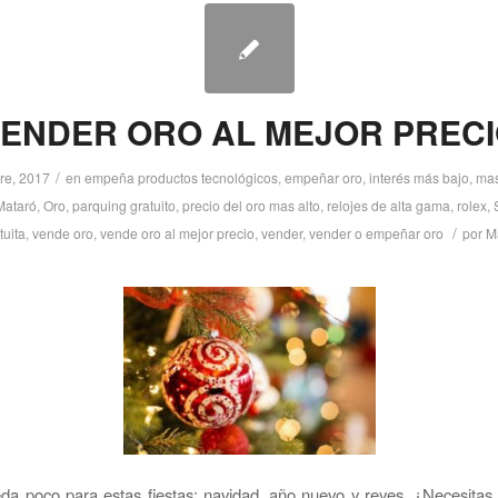
ENDER ORO AL MEJOR PREC
/
re, 2017
en
empeña productos tecnológicos
,
empeñar oro
,
interés más bajo
,
mas
Mataró
,
Oro
,
parquing gratuito
,
precio del oro mas alto
,
relojes de alta gama
,
rolex
,
/
tuita
,
vende oro
,
vende oro al mejor precio
,
vender
,
vender o empeñar oro
por
M
da poco para estas fiestas: navidad, año nuevo y reyes. ¿Necesitas