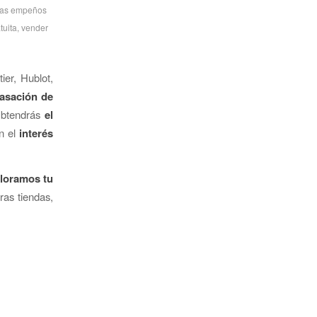
as empeños
tuita
,
vender
er, Hublot,
tasación de
Obtendrás
el
n el
interés
loramos tu
ras tiendas,