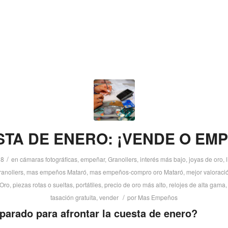
TA DE ENERO: ¡VENDE O EM
/
18
en
cámaras fotográficas
,
empeñar
,
Granollers
,
interés más bajo
,
joyas de oro
,
anollers
,
mas empeños Mataró
,
mas empeños-compro oro Mataró
,
mejor valoraci
Oro
,
piezas rotas o sueltas
,
portátiles
,
precio de oro más alto
,
relojes de alta gama
/
tasación gratuita
,
vender
por
Mas Empeños
parado para afrontar la cuesta de enero?