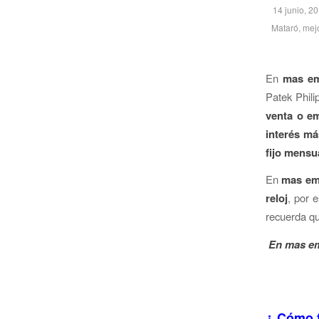
14 junio, 2
Mataró
,
mejo
En
mas e
Patek Phil
venta o em
interés má
fijo mensu
En
mas e
reloj
, por 
recuerda q
En mas em
Mejor t
¿ Cómo f