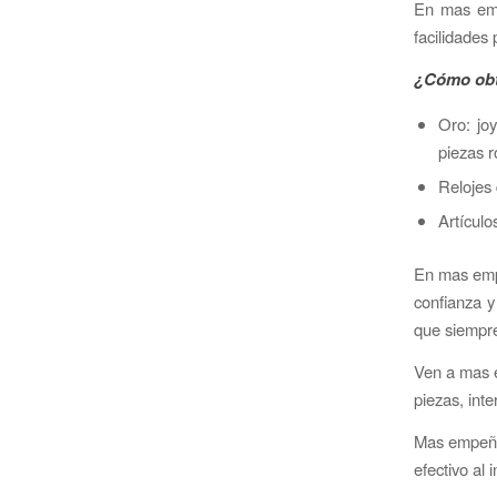
En mas emp
facilidades
¿Cómo obt
Oro: jo
piezas r
Relojes 
Artículo
En mas empe
confianza y
que siempr
Ven a mas e
piezas, int
Mas empeños
efectivo al 