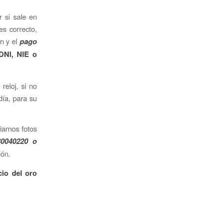
 si sale en
s correcto,
ón y el
pago
DNI, NIE o
reloj, si no
día, para su
iarnos fotos
0040220 o
ión.
cio del oro