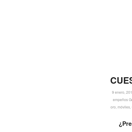
CUES
9 enero, 20
empeños Gr
oro
,
móviles
,
¿Pre