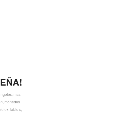
PEÑA!
lingotes
,
mas
ón
,
monedas
,
rolex
,
tablets
,