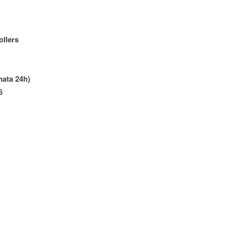
llers
mata 24h)
6