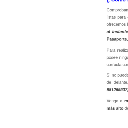
Comprobamo
listas par
ofrecemos l
al instant
Pasaporte.
Para realiz
posee ningu
correcta co
Si no puede
de delante
681269537
Venga a
ma
más alto
de
Dispon