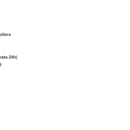
llers
mata 24h)
6