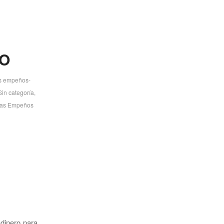
IO
 empeños-
Sin categoría
,
as Empeños
 dinero para