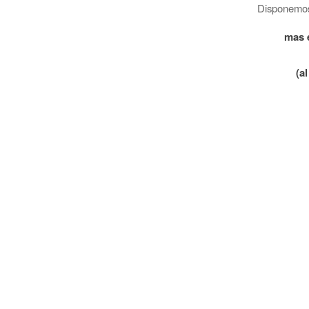
Disponemos 
mas 
(a