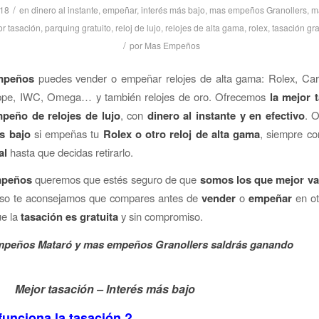
/
018
en
dinero al instante
,
empeñar
,
interés más bajo
,
mas empeños Granollers
,
m
r tasación
,
parquing gratuito
,
reloj de lujo
,
relojes de alta gama
,
rolex
,
tasación gra
/
por
Mas Empeños
mpeños
puedes vender o empeñar relojes de alta gama: Rolex, Carti
ippe, IWC, Omega… y también relojes de oro. Ofrecemos
la mejor 
peño de relojes de lujo
, con
dinero al instante y en efectivo
. 
s bajo
si empeñas tu
Rolex o otro reloj de alta gama
, siempre co
al
hasta que decidas retirarlo.
mpeños
queremos que estés seguro de que
somos los que mejor va
eso te aconsejamos que compares antes de
vender
o
empeñar
en ot
ue la
tasación es gratuita
y sin compromiso.
peños Mataró y mas empeños Granollers saldrás ganando
asación – Interés más bajo
unciona la tasación ?