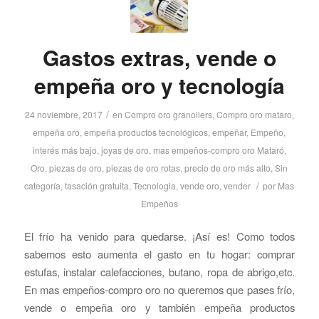
Gastos extras, vende o
empeña oro y tecnología
/
24 noviembre, 2017
en
Compro oro granollers
,
Compro oro mataro
,
empeña oro
,
empeña productos tecnológicos
,
empeñar
,
Empeño
,
interés más bajo
,
joyas de oro
,
mas empeños-compro oro Mataró
,
Oro
,
piezas de oro
,
piezas de oro rotas
,
precio de oro más alto
,
Sin
/
categoría
,
tasación gratuita
,
Tecnologia
,
vende oro
,
vender
por
Mas
Empeños
El frío ha venido para quedarse. ¡Así es! Como todos
sabemos esto aumenta el gasto en tu hogar: comprar
estufas, instalar calefacciones, butano, ropa de abrigo,etc.
En mas empeños-compro oro no queremos que pases frío,
vende o empeña oro y también empeña productos