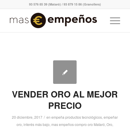
93 576 85 39 (Mataró) / 93 879 15 86 (Granollers)
VENDER ORO AL MEJOR
PRECIO
/
20 diciembre, 2017
en
empeña productos tecnológicos
,
empeñar
oro
,
interés más bajo
,
mas empeños-compro oro Mataró
,
Oro
,