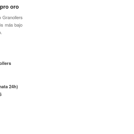
pro oro
 Granollers
rés más bajo
o.
llers
mata 24h)
6