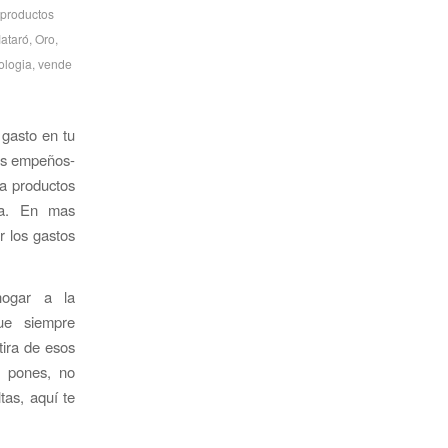
productos
ataró
,
Oro
,
ologia
,
vende
 gasto en tu
mas empeños-
a productos
nza. En mas
 los gastos
hogar a la
ue siempre
tira de esos
e pones, no
tas, aquí te