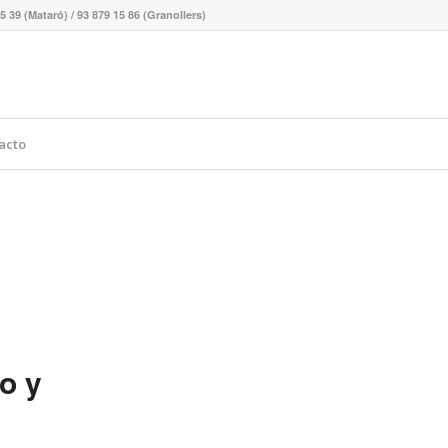
5 39 (Mataró) / 93 879 15 86 (Granollers)
acto
o y