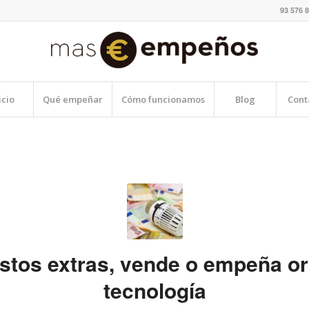
93 576 8
icio
Qué empeñar
Cómo funcionamos
Blog
Cont
stos extras, vende o empeña or
tecnología