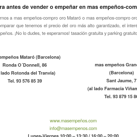
a antes de vender o empeñar en mas empeños-com
tarnos a mas empeños-compro oro Mataró o mas empeños-compro oro
mparar que tenemos el precio del oro más alto garantizado, el inte
peños. ¡No lo dudes, te esperamos! tasación gratuita y parking gratuit
empeños Mataró (Barcelona)
mas empeños Grano
Ronda O´Donnell, 86
(Barcelona)
l lado Rotonda del Tranvía)
Sant Jaume, 7
Tel. 93 576 85 39
(al lado Farmacia Viña
Tel. 93 879 15 8
www.masempeños.com
info@masempenos.com
Lunes-Viernes 10:00 – 13:30 / 16:00 – 20:00