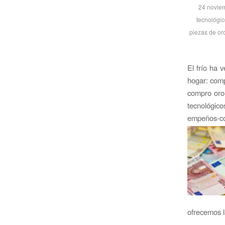
24 novie
tecnológic
piezas de or
El frío ha 
hogar: comp
compro oro
tecnológic
empeños-co
ofrecemos l