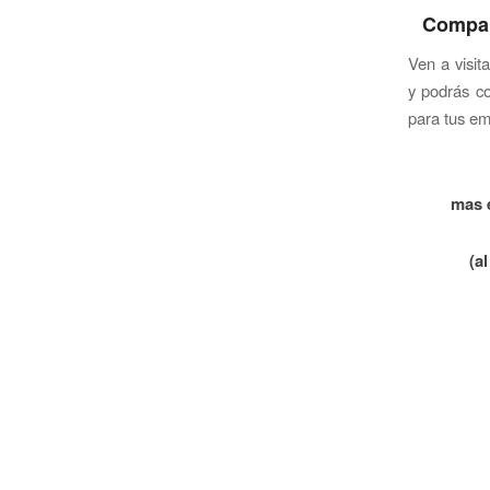
Compar
Ven a visi
y podrás co
para tus em
mas 
(a