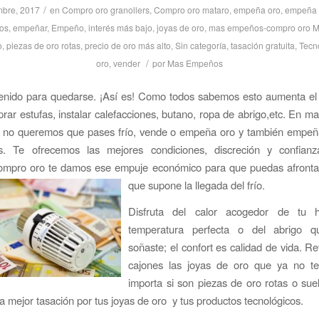
/
mbre, 2017
en
Compro oro granollers
,
Compro oro mataro
,
empeña oro
,
empeña 
os
,
empeñar
,
Empeño
,
interés más bajo
,
joyas de oro
,
mas empeños-compro oro M
o
,
piezas de oro rotas
,
precio de oro más alto
,
Sin categoría
,
tasación gratuita
,
Tecn
/
oro
,
vender
por
Mas Empeños
venido para quedarse. ¡Así es! Como todos sabemos esto aumenta el
rar estufas, instalar calefacciones, butano, ropa de abrigo,etc. En 
 no queremos que pases frío, vende o empeña oro y también empeñ
os. Te ofrecemos las mejores condiciones, discreción y confia
mpro oro te damos ese empuje económico para que puedas afrontar
que supone la llegada del frío.
Disfruta del calor acogedor de tu 
temperatura perfecta o del abrigo q
soñaste; el confort es calidad de vida. Re
cajones las joyas de oro que ya no t
importa si son piezas de oro rotas o suel
a mejor tasación por tus joyas de oro y tus productos tecnológicos.