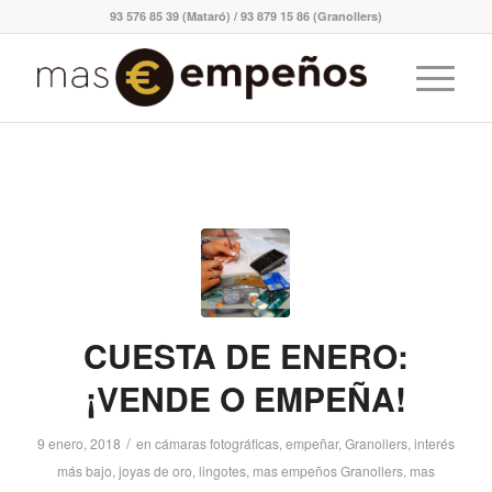
93 576 85 39 (Mataró) / 93 879 15 86 (Granollers)
CUESTA DE ENERO:
¡VENDE O EMPEÑA!
/
9 enero, 2018
en
cámaras fotográficas
,
empeñar
,
Granollers
,
interés
más bajo
,
joyas de oro
,
lingotes
,
mas empeños Granollers
,
mas