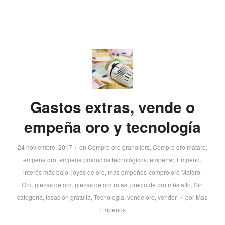
Gastos extras, vende o
empeña oro y tecnología
/
24 noviembre, 2017
en
Compro oro granollers
,
Compro oro mataro
,
empeña oro
,
empeña productos tecnológicos
,
empeñar
,
Empeño
,
interés más bajo
,
joyas de oro
,
mas empeños-compro oro Mataró
,
Oro
,
piezas de oro
,
piezas de oro rotas
,
precio de oro más alto
,
Sin
/
categoría
,
tasación gratuita
,
Tecnologia
,
vende oro
,
vender
por
Mas
Empeños