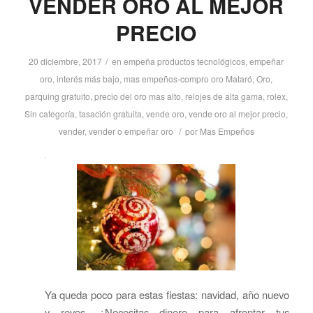
VENDER ORO AL MEJOR
PRECIO
/
20 diciembre, 2017
en
empeña productos tecnológicos
,
empeñar
oro
,
interés más bajo
,
mas empeños-compro oro Mataró
,
Oro
,
parquing gratuito
,
precio del oro mas alto
,
relojes de alta gama
,
rolex
,
Sin categoría
,
tasación gratuita
,
vende oro
,
vende oro al mejor precio
,
/
vender
,
vender o empeñar oro
por
Mas Empeños
Ya queda poco para estas fiestas: navidad, año nuevo
y reyes. ¿Necesitas dinero para afrontar tus