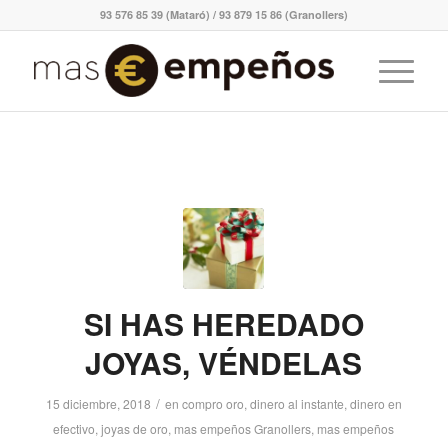
93 576 85 39 (Mataró) / 93 879 15 86 (Granollers)
SI HAS HEREDADO
JOYAS, VÉNDELAS
/
15 diciembre, 2018
en
compro oro
,
dinero al instante
,
dinero en
efectivo
,
joyas de oro
,
mas empeños Granollers
,
mas empeños