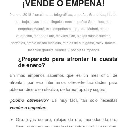
¡VENDE O EMPEÑA!
/
9 enero, 2018
en
cámaras fotográficas
,
empeñar
,
Granollers
,
interés
más bajo
,
joyas de oro
,
lingotes
,
mas empeños Granollers
,
mas
empeños Mataró
,
mas empeños-compro oro Mataró
,
mejor
valoración
,
monedas oro
,
móviles
,
Oro
,
piezas rotas o sueltas
,
portátiles
,
precio de oro más alto
,
relojes de alta gama
,
rolex
,
tablets
,
/
tasación gratuita
,
vender
por
Mas Empeños
¿Preparado para afrontar la cuesta
de enero?
En mas empeños sabemos que es un mes difícil de
afrontar, por eso intentamos ofrecerte facilidades para
obtener dinero en efectivo, de forma rápida y segura.
¿Cómo obtenerlo?
Es muy fácil, tan solo necesitas
vender o empeñar:
Oro: joyas de oro, relojes de oro, monedas de oro,
lingotes de oro, no importa si son piezas rotas o sueltas.