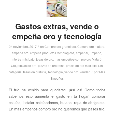
Gastos extras, vende o
empeña oro y tecnología
/
24 noviembre, 2017
en
Compro oro granollers
,
Compro oro mataro
,
empeña oro
,
empeña productos tecnológicos
,
empeñar
,
Empeño
,
interés más bajo
,
joyas de oro
,
mas empeños-compro oro Mataró
,
Oro
,
piezas de oro
,
piezas de oro rotas
,
precio de oro más alto
,
Sin
/
categoría
,
tasación gratuita
,
Tecnologia
,
vende oro
,
vender
por
Mas
Empeños
El frío ha venido para quedarse. ¡Así es! Como todos
sabemos esto aumenta el gasto en tu hogar: comprar
estufas, instalar calefacciones, butano, ropa de abrigo,etc.
En mas empeños-compro oro no queremos que pases frío,