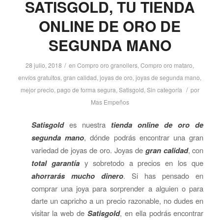
SATISGOLD, TU TIENDA
ONLINE DE ORO DE
SEGUNDA MANO
/
28 julio, 2018
en
Compro oro granollers
,
Compro oro mataro
,
envíos gratuitos
,
gran calidad
,
joyas de oro
,
joyas de segunda mano
,
/
mejor precio
,
pago de forma segura
,
Satisgold
,
Sin categoría
por
Mas Empeños
Satisgold
es nuestra
tienda online de oro de
segunda mano
, dónde podrás encontrar una gran
variedad de joyas de oro. Joyas de
gran calidad
, con
total garantía
y sobretodo a precios en los que
ahorrarás mucho dinero
. Si has pensado en
comprar una joya para sorprender a alguien o para
darte un capricho a un precio razonable, no dudes en
visitar la web de
Satisgold
, en ella podrás encontrar