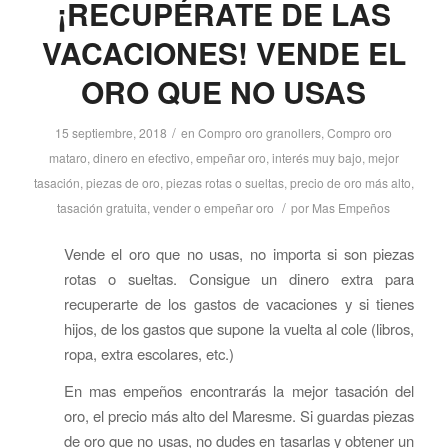
¡RECUPÉRATE DE LAS
VACACIONES! VENDE EL
ORO QUE NO USAS
/
15 septiembre, 2018
en
Compro oro granollers
,
Compro oro
mataro
,
dinero en efectivo
,
empeñar oro
,
interés muy bajo
,
mejor
tasación
,
piezas de oro
,
piezas rotas o sueltas
,
precio de oro más alto
,
/
tasación gratuita
,
vender o empeñar oro
por
Mas Empeños
Vende el oro que no usas, no importa si son piezas
rotas o sueltas. Consigue un dinero extra para
recuperarte de los gastos de vacaciones y si tienes
hijos, de los gastos que supone la vuelta al cole (libros,
ropa, extra escolares, etc.)
En mas empeños encontrarás la mejor tasación del
oro, el precio más alto del Maresme. Si guardas piezas
de oro que no usas, no dudes en tasarlas y obtener un