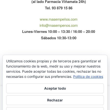
(al lado Farmacia Viñamata 24h)
Tel. 93 879 15 86
www.masempeños.com
info@masempenos.com
Lunes-Viernes 10:00 – 13:30 / 16:00 – 20:00
Sábados 10:30-13:00
Utilizamos cookies propias y de terceros para garantizar el
funcionamiento de la web, medir su uso y mejorar nuestros
servicios. Puede aceptar todas las cookies, rechazar las no
necesarias o configurar sus preferencias.
Política de cookies
Aceptar todo
Este sítio web utiliza cookies para que tengas la mejor
experiencia de usuario. Si continúas navegando estás dando tu
Rechazar
consentimiento para la aceptación de las mencionadas cookies y
masempeños © 2015 · Rda. O'Donnell 86 · Mataró (Barcelona) ·