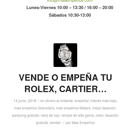
Lunes-Viernes 10:00 – 13:30 / 16:00 – 20:00
Sábados 10:30-13:00
VENDE O EMPEÑA TU
ROLEX, CARTIER…
/
14 junio, 2018
en
dinero al instante
,
empeñar
,
interés más bajo
,
mas empeños Granollers
,
mas empeños Mataró
,
mejor tasación
,
parquing gratuito
,
reloj de lujo
,
relojes de alta gama
,
rolex
,
tasación
/
gratuita
,
vender
por
Mas Empeños