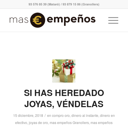
93 576 85 39 (Mataró) / 93 879 15 86 (Granollers)
SI HAS HEREDADO
JOYAS, VÉNDELAS
/
15 diciembre, 2018
en
compro oro
,
dinero al instante
,
dinero en
efectivo
,
joyas de oro
,
mas empeños Granollers
,
mas empeños