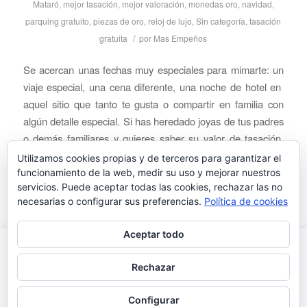
Mataró
,
mejor tasación
,
mejor valoración
,
monedas oro
,
navidad
,
parquing gratuito
,
piezas de oro
,
reloj de lujo
,
Sin categoría
,
tasación
/
gratuita
por
Mas Empeños
Se acercan unas fechas muy especiales para mimarte: un
viaje especial, una cena diferente, una noche de hotel en
aquel sitio que tanto te gusta o compartir en familia con
algún detalle especial. Si has heredado joyas de tus padres
o demás familiares y quieres saber su valor de tasación,
ven a mas empeños. Aquí […]
Utilizamos cookies propias y de terceros para garantizar el
funcionamiento de la web, medir su uso y mejorar nuestros
Leer más
servicios. Puede aceptar todas las cookies, rechazar las no
necesarias o configurar sus preferencias.
Política de cookies
Aceptar todo
Este sítio web utiliza cookies para que tengas la mejor
experiencia de usuario. Si continúas navegando estás dando tu
Rechazar
consentimiento para la aceptación de las mencionadas cookies y
masempeños © 2015 · Rda. O'Donnell 86 · Mataró (Barcelona) ·
la aceptación de nuestra política de cookies.
Más
Aceptar
info.masempe@gmail.com
Configurar