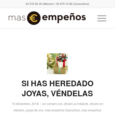
93 576 85 39 (Mataró) / 93 879 15 86 (Granollers)
SI HAS HEREDADO
JOYAS, VÉNDELAS
/
15 diciembre, 2018
en
compro oro
,
dinero al instante
,
dinero en
efectivo
,
joyas de oro
,
mas empeños Granollers
,
mas empeños