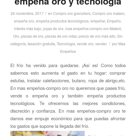
empeña oro y tecnología
/
24 noviembre, 2017
en
Compro oro granollers
,
Compro oro mataro
,
empeña oro
,
empeña productos tecnológicos
,
empeñar
,
Empeño
,
interés más bajo
,
joyas de oro
,
mas empeños-compro oro Mataró
,
Oro
,
piezas de oro
,
piezas de oro rotas
,
precio de oro más alto
,
Sin
/
categoría
,
tasación gratuita
,
Tecnologia
,
vende oro
,
vender
por
Mas
Empeños
El frío ha venido para quedarse. ¡Así es! Como todos
sabemos esto aumenta el gasto en tu hogar: comprar
estufas, instalar calefacciones, butano, ropa de abrigo,etc.
En mas empeños-compro oro no queremos que pases frío,
vende o empeña oro y también empeña productos
tecnológicos. Te ofrecemos las mejores condiciones,
discreción y confianza. En mas empeños-compro oro te
damos ese empuje económico para que puedas afrontar
los gastos que supone la llegada del frío.