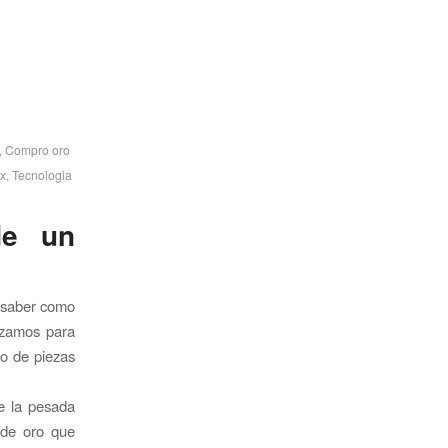
,
Compro oro
ex
,
Tecnologia
de un
n saber como
lizamos para
po de piezas
de la pesada
e de oro que