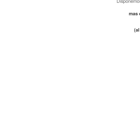
Disponemos 
mas 
(a