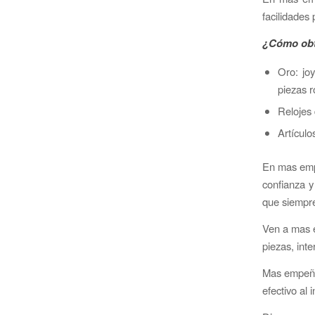
facilidades
¿Cómo obt
Oro: jo
piezas r
Relojes 
Artículo
En mas empe
confianza y
que siempr
Ven a mas e
piezas, int
Mas empeños
efectivo al 