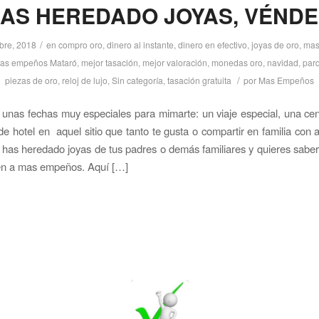
HAS HEREDADO JOYAS, VÉND
/
bre, 2018
en
compro oro
,
dinero al instante
,
dinero en efectivo
,
joyas de oro
,
mas
as empeños Mataró
,
mejor tasación
,
mejor valoración
,
monedas oro
,
navidad
,
parq
/
piezas de oro
,
reloj de lujo
,
Sin categoría
,
tasación gratuita
por
Mas Empeños
unas fechas muy especiales para mimarte: un viaje especial, una cen
e hotel en aquel sitio que tanto te gusta o compartir en familia con a
i has heredado joyas de tus padres o demás familiares y quieres saber
ven a mas empeños. Aquí […]