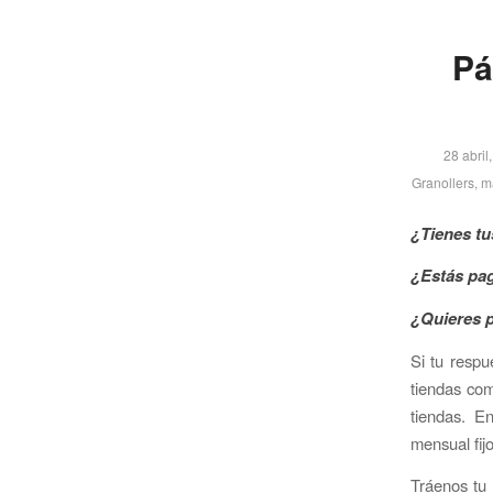
Pá
28 abril
Granollers
,
m
¿Tienes t
¿Estás pa
¿Quieres 
Si tu resp
tiendas com
tiendas. E
mensual fij
Tráenos tu 