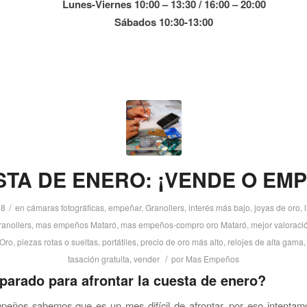
Lunes-Viernes 10:00 – 13:30 / 16:00 – 20:00
Sábados 10:30-13:00
TA DE ENERO: ¡VENDE O EM
/
18
en
cámaras fotográficas
,
empeñar
,
Granollers
,
interés más bajo
,
joyas de oro
,
anollers
,
mas empeños Mataró
,
mas empeños-compro oro Mataró
,
mejor valoraci
Oro
,
piezas rotas o sueltas
,
portátiles
,
precio de oro más alto
,
relojes de alta gama
/
tasación gratuita
,
vender
por
Mas Empeños
parado para afrontar la cuesta de enero?
eños sabemos que es un mes difícil de afrontar, por eso intentamo