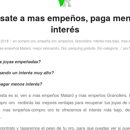
sate a mas empeños, paga me
interés
/
, 2018
en
compro oro
,
empeña oro
,
empeños
,
Granollers
,
interés más bajo
,
mas 
/
as empeños Mataró
,
mejor valoración
,
Oro
,
parquing gratuito
,
Sin categoría
por
us joyas empeñadas?
gando un interés muy alto?
pagar menos interés?
uesta es sí, ven a mas empeños Mataró y mas empeños Granollers. 
pro oro recibirás las mejores ventajas para recuperar tus joyas de 
n mas empeños-compro oro te ofrecemos el interés más bajo, 
o.
contrato y tasaremos el peso de tu oro, para que puedas ver si pu