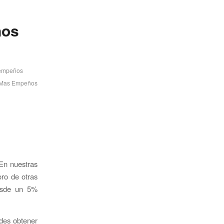
nos
empeños
Mas Empeños
En nuestras
oro de otras
desde un 5%
edes obtener