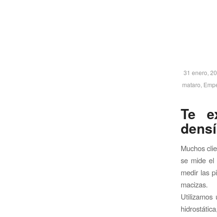
31 enero, 2
mataro
,
Emp
Te e
dens
Muchos clie
se mide el 
medir las p
macizas.
Utilizamos 
hidrostátic