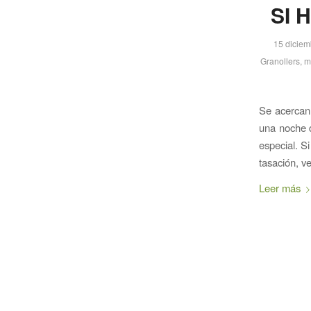
SI 
15 diciem
Granollers
,
m
Se acercan 
una noche d
especial. S
tasación, 
Leer más