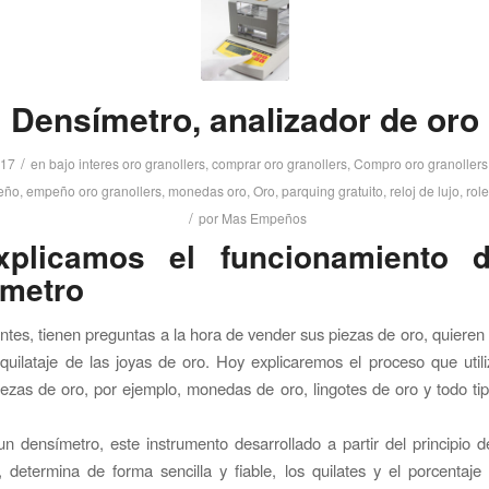
Densímetro, analizador de oro
/
017
en
bajo interes oro granollers
,
comprar oro granollers
,
Compro oro granollers
eño
,
empeño oro granollers
,
monedas oro
,
Oro
,
parquing gratuito
,
reloj de lujo
,
rol
/
por
Mas Empeños
xplicamos el funcionamiento 
ímetro
ntes, tienen preguntas a la hora de vender sus piezas de oro, quiere
quilataje de las joyas de oro. Hoy explicaremos el proceso que uti
iezas de oro, por ejemplo, monedas de oro, lingotes de oro y todo ti
un densímetro, este instrumento desarrollado a partir del principio 
a, determina de forma sencilla y fiable, los quilates y el porcentaj