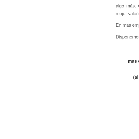
algo más. 
mejor valor
En mas emp
Disponemos 
mas 
(a