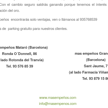
Con el cambio seguro saldrás ganando porque tenemos el interés
ación del oro.
eños encontrarás solo ventajas, ven o llámanos al 935768539
de parking gratuito para nuestros clientes.
empeños Mataró (Barcelona)
mas empeños Grano
Ronda O´Donnell, 86
(Barcelona)
l lado Rotonda del Tranvía)
Sant Jaume, 7
Tel. 93 576 85 39
(al lado Farmacia Viña
Tel. 93 879 15 8
www.masempeños.com
info@masempenos.com