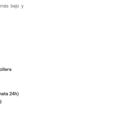
 más bajo y
llers
mata 24h)
6