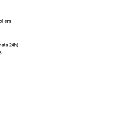
llers
mata 24h)
6