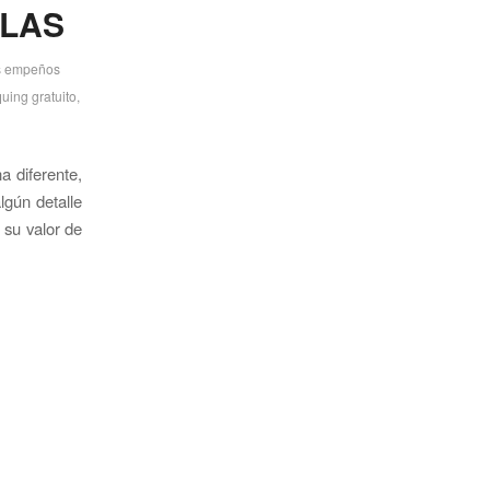
ELAS
 empeños
uing gratuito
,
a diferente,
lgún detalle
 su valor de