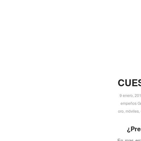
CUES
9 enero, 20
empeños Gr
oro
,
móviles
,
¿Pre
En mas emp