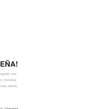
PEÑA!
lingotes
,
mas
ón
,
monedas
,
rolex
,
tablets
,
s ofrecerte