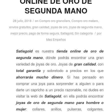
ONLINE DE ORO DE
SEGUNDA MANO
/
28 julio, 2018
en
Compro oro granollers
,
Compro oro mataro
,
envíos gratuitos
,
gran calidad
,
joyas de oro
,
joyas de segunda mano
,
/
mejor precio
,
pago de forma segura
,
Satisgold
,
Sin categoría
por
Mas Empeños
Satisgold
es nuestra
tienda online de oro de
segunda mano
, dónde podrás encontrar una gran
variedad de joyas de oro. Joyas de
gran calidad
, con
total garantía
y sobretodo a precios en los que
ahorrarás mucho dinero
. Si has pensado en
comprar una joya para sorprender a alguien o para
darte un capricho a un precio razonable, no dudes en
visitar la web de
Satisgold
, en ella podrás encontrar
joyas de oro de segunda mano para hombre o
mujer
: collares, anillos, pulseras, colgantes,