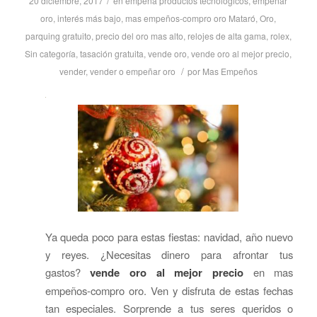
/
20 diciembre, 2017
en
empeña productos tecnológicos
,
empeñar
oro
,
interés más bajo
,
mas empeños-compro oro Mataró
,
Oro
,
parquing gratuito
,
precio del oro mas alto
,
relojes de alta gama
,
rolex
,
Sin categoría
,
tasación gratuita
,
vende oro
,
vende oro al mejor precio
,
/
vender
,
vender o empeñar oro
por
Mas Empeños
Ya queda poco para estas fiestas: navidad, año nuevo
y reyes. ¿Necesitas dinero para afrontar tus
gastos?
vende oro al mejor precio
en mas
empeños-compro oro. Ven y disfruta de estas fechas
tan especiales. Sorprende a tus seres queridos o