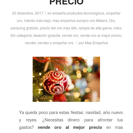
PRECIO
/
20 diciembre, 2017
en
empeña productos tecnológicos
,
empeñar
oro
,
interés más bajo
,
mas empeños-compro oro Mataró
,
Oro
,
parquing gratuito
,
precio del oro mas alto
,
relojes de alta gama
,
rolex
,
Sin categoría
,
tasación gratuita
,
vende oro
,
vende oro al mejor precio
,
/
vender
,
vender o empeñar oro
por
Mas Empeños
Ya queda poco para estas fiestas: navidad, año nuevo
y reyes. ¿Necesitas dinero para afrontar tus
gastos?
vende oro al mejor precio
en mas