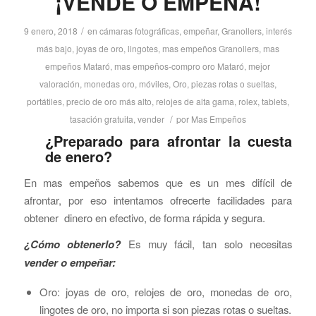
¡VENDE O EMPEÑA!
/
9 enero, 2018
en
cámaras fotográficas
,
empeñar
,
Granollers
,
interés
más bajo
,
joyas de oro
,
lingotes
,
mas empeños Granollers
,
mas
empeños Mataró
,
mas empeños-compro oro Mataró
,
mejor
valoración
,
monedas oro
,
móviles
,
Oro
,
piezas rotas o sueltas
,
portátiles
,
precio de oro más alto
,
relojes de alta gama
,
rolex
,
tablets
,
/
tasación gratuita
,
vender
por
Mas Empeños
¿Preparado para afrontar la cuesta
de enero?
En mas empeños sabemos que es un mes difícil de
afrontar, por eso intentamos ofrecerte facilidades para
obtener dinero en efectivo, de forma rápida y segura.
¿Cómo obtenerlo?
Es muy fácil, tan solo necesitas
vender o empeñar:
Oro: joyas de oro, relojes de oro, monedas de oro,
lingotes de oro, no importa si son piezas rotas o sueltas.