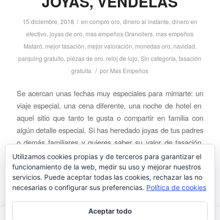
JOYAS, VÉNDELAS
/
15 diciembre, 2018
en
compro oro
,
dinero al instante
,
dinero en
efectivo
,
joyas de oro
,
mas empeños Granollers
,
mas empeños
Mataró
,
mejor tasación
,
mejor valoración
,
monedas oro
,
navidad
,
parquing gratuito
,
piezas de oro
,
reloj de lujo
,
Sin categoría
,
tasación
/
gratuita
por
Mas Empeños
Se acercan unas fechas muy especiales para mimarte: un
viaje especial, una cena diferente, una noche de hotel en
aquel sitio que tanto te gusta o compartir en familia con
algún detalle especial. Si has heredado joyas de tus padres
o demás familiares y quieres saber su valor de tasación,
ven a mas empeños. Aquí […]
Utilizamos cookies propias y de terceros para garantizar el
funcionamiento de la web, medir su uso y mejorar nuestros
Leer más
servicios. Puede aceptar todas las cookies, rechazar las no
necesarias o configurar sus preferencias.
Política de cookies
Aceptar todo
Este sítio web utiliza cookies para que tengas la mejor