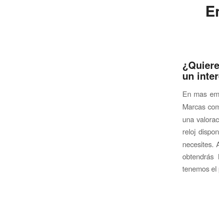
E
¿Quiere
un inte
En mas em
Marcas c
una valorac
reloj disp
necesites. 
obtendrás
tenemos el