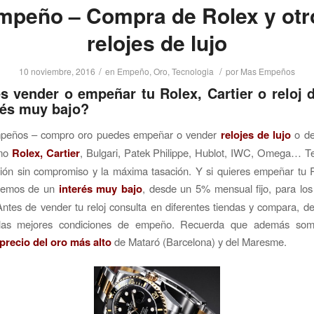
mpeño – Compra de Rolex y otr
relojes de lujo
/
/
10 noviembre, 2016
en
Empeño
,
Oro
,
Tecnologia
por
Mas Empeños
s vender o empeñar tu Rolex, Cartier o reloj d
rés muy bajo?
peños – compro oro puedes empeñar o vender
relojes de lujo
o de
omo
Rolex, Cartier
, Bulgari, Patek Philippe, Hublot, IWC, Omega… T
ión sin compromiso y la máxima tasación. Y si quieres empeñar tu 
onemos de un
interés muy bajo
, desde un 5% mensual fijo, para lo
Antes de vender tu reloj consulta en diferentes tiendas y compara, d
 las mejores condiciones de empeño. Recuerda que además som
precio del oro más alto
de Mataró (Barcelona) y del Maresme.