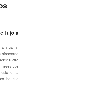
os
e lujo a
 alta gama.
e ofrecemos
Rolex u otro
s meses que
e esta forma
os los que