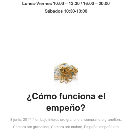
Lunes-Viernes 10:00 – 13:30 / 16:00 – 20:00
Sábados 10:30-13:00
¿Cómo funciona el
empeño?
/
8 junio, 2017
en
bajo interes oro granollers
,
comprar oro granollers
,
Compro oro granollers
,
Compro oro mataro
,
Empeño
,
empeño oro