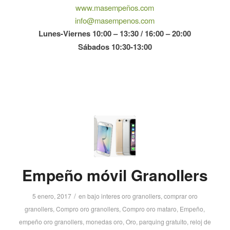
www.masempeños.com
info@masempenos.com
Lunes-Viernes 10:00 – 13:30 / 16:00 – 20:00
Sábados 10:30-13:00
Empeño móvil Granollers
/
5 enero, 2017
en
bajo interes oro granollers
,
comprar oro
granollers
,
Compro oro granollers
,
Compro oro mataro
,
Empeño
,
empeño oro granollers
,
monedas oro
,
Oro
,
parquing gratuito
,
reloj de