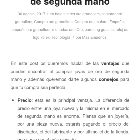
de segunda mano
/
30 agosto, 2017
en
bajo interes oro granollers
,
comprar oro
granollers
,
Compro oro granollers
,
Compro oro mataro
,
Empeño
,
empeño oro granollers
,
monedas oro
,
Oro
,
parquing gratuito
,
reloj de
/
lujo
,
rolex
,
Tecnologia
por
Mas Empeños
En este post os queremos hablar de las
ventajas
que
puedes encontrar al comprar joyas de oro de segunda
mano y además queremos darte algunos
consejos
para
que tu compra sea perfecta.
Precio
: esta es la principal ventaja. La diferencia de
precio entre una joya nueva y la misma en el mercado
de segunda mano es enorme. Piensa que en joyería,
por una pieza nueva, estarás pagando el precio del
diseñador, el del fabricante y por último el de la tienda,
que suele ser el más elevado.