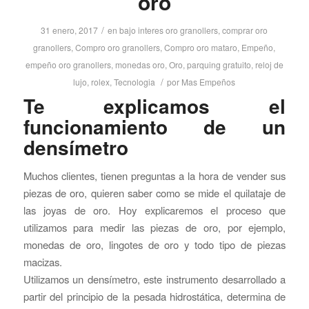
oro
/
31 enero, 2017
en
bajo interes oro granollers
,
comprar oro
granollers
,
Compro oro granollers
,
Compro oro mataro
,
Empeño
,
empeño oro granollers
,
monedas oro
,
Oro
,
parquing gratuito
,
reloj de
/
lujo
,
rolex
,
Tecnologia
por
Mas Empeños
Te explicamos el
funcionamiento de un
densímetro
Muchos clientes, tienen preguntas a la hora de vender sus
piezas de oro, quieren saber como se mide el quilataje de
las joyas de oro. Hoy explicaremos el proceso que
utilizamos para medir las piezas de oro, por ejemplo,
monedas de oro, lingotes de oro y todo tipo de piezas
macizas.
Utilizamos un densímetro, este instrumento desarrollado a
partir del principio de la pesada hidrostática, determina de