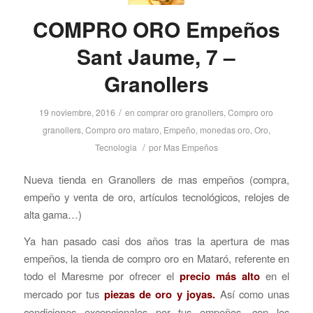
COMPRO ORO Empeños
Sant Jaume, 7 –
Granollers
/
19 noviembre, 2016
en
comprar oro granollers
,
Compro oro
granollers
,
Compro oro mataro
,
Empeño
,
monedas oro
,
Oro
,
/
Tecnologia
por
Mas Empeños
Nueva tienda en Granollers de mas empeños (compra,
empeño y venta de oro, artículos tecnológicos, relojes de
alta gama…)
Ya han pasado casi dos años tras la apertura de mas
empeños, la tienda de compro oro en Mataró, referente en
todo el Maresme por ofrecer el
precio más alto
en el
mercado por tus
piezas de oro y joyas.
Así como unas
condiciones excepcionales por tus empeños, con los