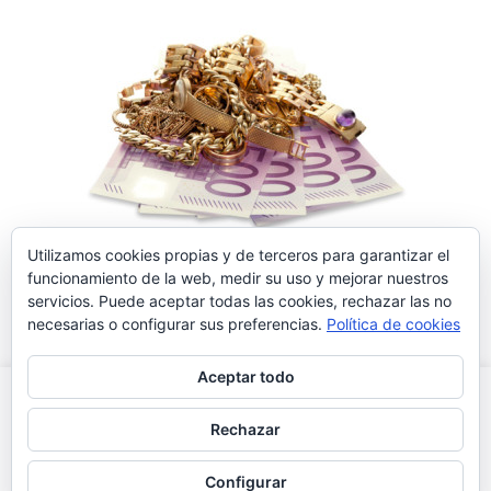
Utilizamos cookies propias y de terceros para garantizar el
Leer más
funcionamiento de la web, medir su uso y mejorar nuestros
servicios. Puede aceptar todas las cookies, rechazar las no
necesarias o configurar sus preferencias.
Política de cookies
Aceptar todo
Este sítio web utiliza cookies para que tengas la mejor
experiencia de usuario. Si continúas navegando estás dando tu
Rechazar
consentimiento para la aceptación de las mencionadas cookies y
masempeños © 2015 · Rda. O'Donnell 86 · Mataró (Barcelona) ·
la aceptación de nuestra política de cookies.
Más
Aceptar
info.masempe@gmail.com
Configurar