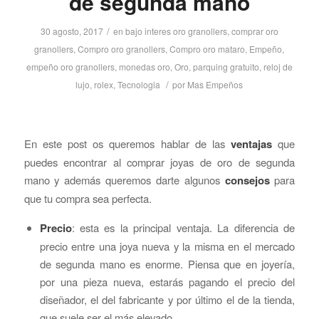
de segunda mano
/
30 agosto, 2017
en
bajo interes oro granollers
,
comprar oro
granollers
,
Compro oro granollers
,
Compro oro mataro
,
Empeño
,
empeño oro granollers
,
monedas oro
,
Oro
,
parquing gratuito
,
reloj de
/
lujo
,
rolex
,
Tecnologia
por
Mas Empeños
En este post os queremos hablar de las
ventajas
que
puedes encontrar al comprar joyas de oro de segunda
mano y además queremos darte algunos
consejos
para
que tu compra sea perfecta.
Precio
: esta es la principal ventaja. La diferencia de
precio entre una joya nueva y la misma en el mercado
de segunda mano es enorme. Piensa que en joyería,
por una pieza nueva, estarás pagando el precio del
diseñador, el del fabricante y por último el de la tienda,
que suele ser el más elevado.