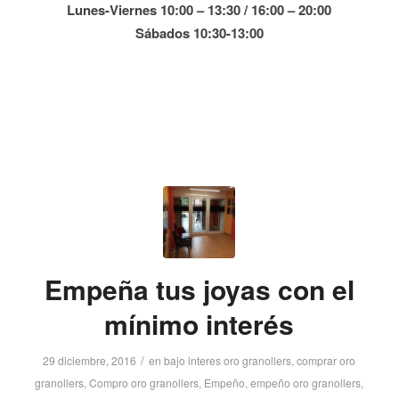
Lunes-Viernes 10:00 – 13:30 / 16:00 – 20:00
Sábados 10:30-13:00
Empeña tus joyas con el
mínimo interés
/
29 diciembre, 2016
en
bajo interes oro granollers
,
comprar oro
granollers
,
Compro oro granollers
,
Empeño
,
empeño oro granollers
,