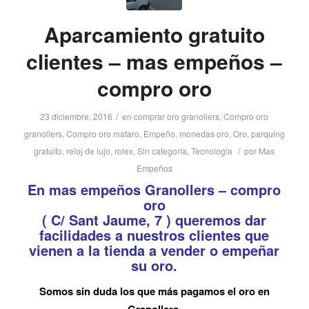
Aparcamiento gratuito
clientes – mas empeños –
compro oro
/
23 diciembre, 2016
en
comprar oro granollers
,
Compro oro
granollers
,
Compro oro mataro
,
Empeño
,
monedas oro
,
Oro
,
parquing
/
gratuito
,
reloj de lujo
,
rolex
,
Sin categoría
,
Tecnologia
por
Mas
Empeños
En mas empeños Granollers – compro
oro
( C/ Sant Jaume, 7 ) queremos dar
facilidades a nuestros clientes que
vienen a la tienda a vender o empeñar
su oro.
Somos sin duda los que más pagamos el oro en
Granollers.